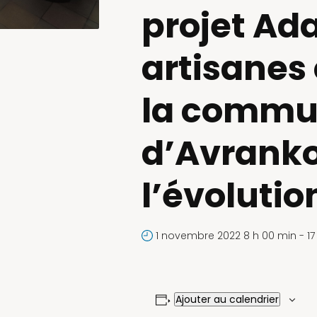
projet Ad
artisanes 
la comm
d’Avrank
l’évoluti
1 novembre 2022 8 h 00 min
-
1
Ajouter au calendrier