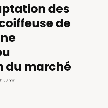
aptation des
coiffeuse de
une
ou
on du marché
7 h 00 min