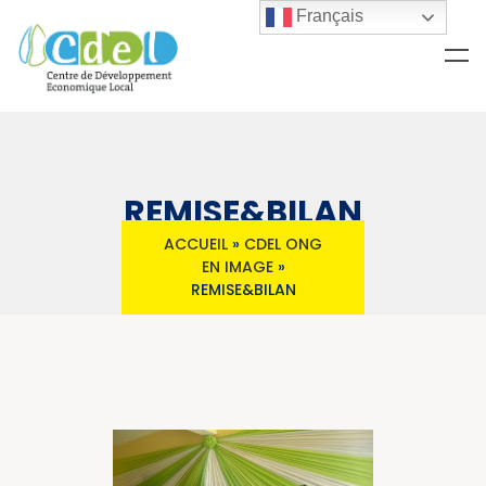
Français
REMISE&BILAN
ACCUEIL
»
CDEL ONG
EN IMAGE
»
REMISE&BILAN