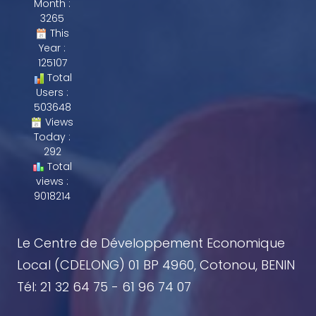
Month :
3265
This
Year :
125107
Total
Users :
503648
Views
Today :
292
Total
views :
9018214
Le Centre de Développement Economique
Local (CDELONG) 01 BP 4960, Cotonou, BENIN
Tél: 21 32 64 75 - 61 96 74 07