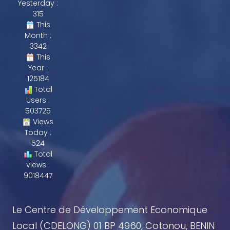
Yesterday :
315
This
Month :
3342
This
Year :
125184
Total
Users :
503725
Views
Today :
524
Total
views :
9018447
Le Centre de Développement Economique
Local (CDELONG) 01 BP 4960, Cotonou, BENIN