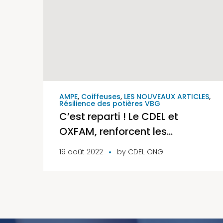
AMPE
,
Coiffeuses
,
LES NOUVEAUX ARTICLES
,
Résilience des potières VBG
C’est reparti ! Le CDEL et
OXFAM, renforcent les
capacités des femmes
19 août 2022
by
CDEL ONG
artisanes dans les communes
d’Avrankou et de Houéyogbé