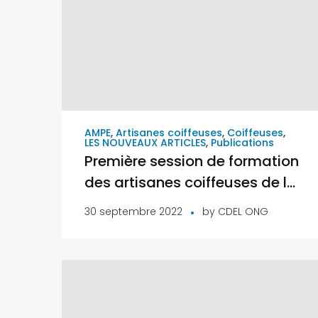
AMPE
,
Artisanes coiffeuses
,
Coiffeuses
,
LES NOUVEAUX ARTICLES
,
Publications
Première session de formation
des artisanes coiffeuses de la
commune d’Avrankou sur le
30 septembre 2022
by
CDEL ONG
nouage de foulard et le
maquillage.