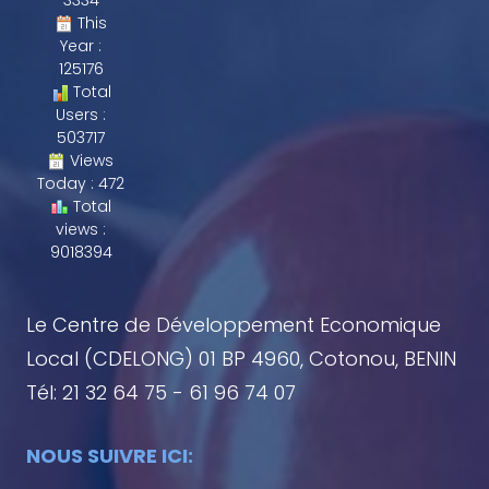
3334
This
Year :
125176
Total
Users :
503717
Views
Today : 472
Total
views :
9018394
Le Centre de Développement Economique
Local (CDELONG) 01 BP 4960, Cotonou, BENIN
Tél: 21 32 64 75 - 61 96 74 07
NOUS SUIVRE ICI: