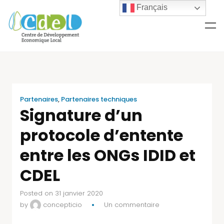
Français
Partenaires
,
Partenaires techniques
Signature d’un
protocole d’entente
entre les ONGs IDID et
CDEL
Posted on 31 janvier 2020
by
concepticio
Un commentaire