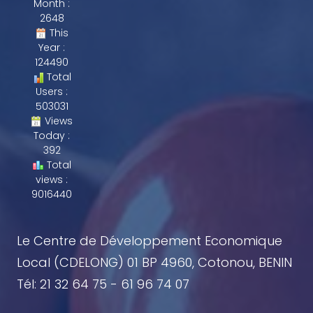
Month :
2648
This
Year :
124490
Total
Users :
503031
Views
Today :
392
Total
views :
9016440
Le Centre de Développement Economique
Local (CDELONG) 01 BP 4960, Cotonou, BENIN
Tél: 21 32 64 75 - 61 96 74 07