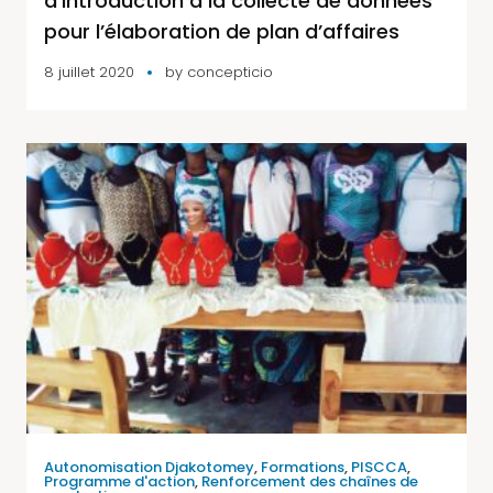
d’introduction à la collecte de données
pour l’élaboration de plan d’affaires
8 juillet 2020
by
concepticio
Autonomisation Djakotomey
,
Formations
,
PISCCA
,
Programme d'action
,
Renforcement des chaînes de