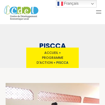
Français
PISCCA
ACCUEIL
»
PROGRAMME
D'ACTION
»
PISCCA