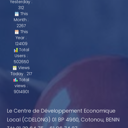
Yesterday :
312
This
Month :
2267
This
Year :
124109
Total
Users :
502650
Views
Today : 217
Total
views :
9014901
Le Centre de Développement Economique
Local (CDELONG) 01 BP 4960, Cotonou, BENIN